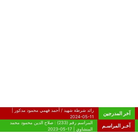
آخر المدرجين
آخـر المراسـم