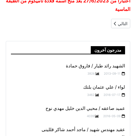
اعتبارا من 27/6/2023 بعد منح اسمه قلادة تاميكوم من الطبقة
الماسية
المقال التالي: رائد شهيد / فؤاد عبد المقصود خليل
التالي
مدرجون آخرون
الشهيد رائد طيار / فاروق حمادة
3926
2013-09-11
لواء / علي عثمان بلتك
3462
2016-07-17
عميد صاعقه / محيي الدين خليل مهدي نوح
4039
2016-05-09
عقيد مهندس شهيد / ماجد أحمد شاكر قللينى