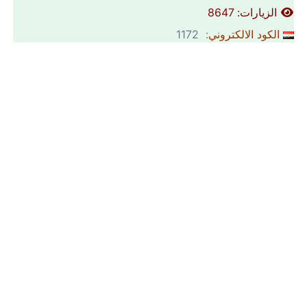
الزيارات: 8647
الكود الالكتروني
: 1172