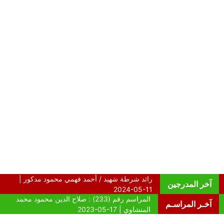
آخر المدرجين
آخـر المراسـم