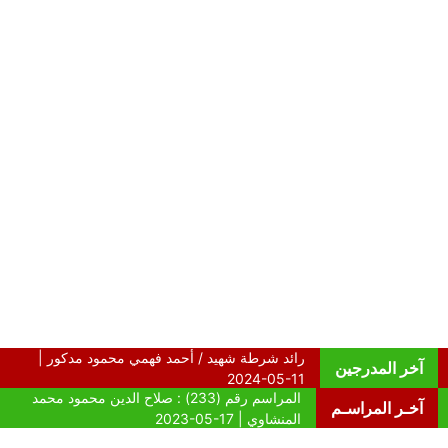
آخر المدرجين
آخـر المراسـم