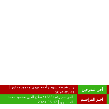
آخر المدرجين
آخـر المراسـم