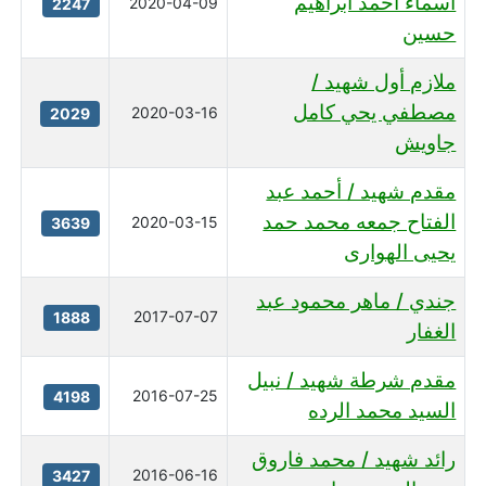
اسماء احمد ابراهيم
2020-04-09
2247
حسين
ملازم أول شهيد /
مصطفي يحي كامل
2020-03-16
2029
جاويش
مقدم شهيد / أحمد عبد
الفتاح جمعه محمد حمد
2020-03-15
3639
يحيى الهوارى
جندي / ماهر محمود عبد
2017-07-07
1888
الغفار
مقدم شرطة شهيد / نبيل
2016-07-25
4198
السيد محمد الرده
رائد شهيد / محمد فاروق
2016-06-16
3427