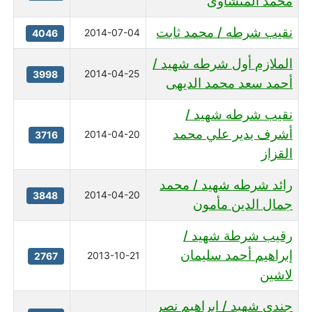
محمد المنشاوى
نقيب شرطه / محمد ثابت
2014-07-04
4046
الملازم أول شرطه شهيد /
2014-04-25
3998
أحمد سعد محمد الديهى
نقيب شرطه شهيد /
أشرف بدير علي محمد
2014-04-20
3716
القزاز
رائد شرطه شهيد / محمد
2014-04-20
3848
جمال الدين مأمون
رقيب شرطة شهيد /
إبراهيم أحمد سليمان
2013-10-21
2767
لاشين
جندي شهيد / ابراهيم نصر