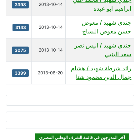
2013-10-14
3398
ابراهيم ابو عبده
جندي شهيد / معوض
2013-10-14
3143
حسن معوض النساج
جندي شهيد / انيس نصر
2013-10-14
3075
سعد البنبي
رائد شرطة شهيد / هشام
2013-08-20
3399
جمال الدين محمود شتا
آخر المدرجين في قائمة الشرف الوطني المصري