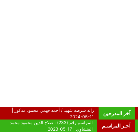
آخر المدرجين
آخـر المراسـم