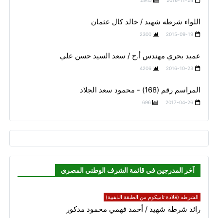
اللواء شرطه شهيد / خالد كال عثمان
2300
2015-09-19
عميد بحري مهندس أ.ح / سعد السيد حسن علي
4206
2016-10-23
المراسم رقم (168) - محمود سعد الجلاد
696
2017-04-26
آخر المدرجين في قائمة الشرف الوطني المصري
الشرطه (قلادة تاميكوم من الطبقة الذهبية)
رائد شرطة شهيد / أحمد فهمي محمود مدكور