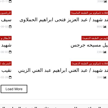
4-01-11
2068
لادة تاميكوم من الطبقة الماسية)
الرياضيون 
 شهيد / عبد العزيز فتحى ابراهيم الحملاوى
سيف 
-06-02
8642
يكوم من الطبقة الذهبية)
الأبطال و 
خليل مسيحه جرجس
شهيد 
-06-02
2384
لادة تاميكوم من الطبقة الذهبية)
الشرطه (قل
شهيد / عبد الغني ابراهيم عبد الغني الزيني
نقيب 
-02-28
2640
Load More