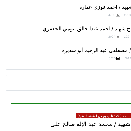
هيد / احمد فوزي عمارة
4780
2020
ح شهيد / احمد عبدالخالق بيومي الجعفري
3094
2021
 / مصطفى عبد الرحيم أبو سديره
3270
2019
سلحه (قلادة تاميكوم من الطبقة الذهبية)
هيد / محمد عبد الإله صالح علي