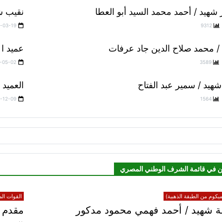
 شهيد / أحمد محمد السيد أبو العطا
نقيب ش
-03-19
9312
/ محمد صلاح الدين جاد عرفات
عميد ا 
-05-02
3589
هيد / سمير عبد الفتاح
العميد
-12-09
1564
ن في قائمة الشرف الوطني المصري
يكوم من الطبقة الذهبية)
القوات الم
 شهيد / أحمد فهمي محمود مدكور
مقدم ش