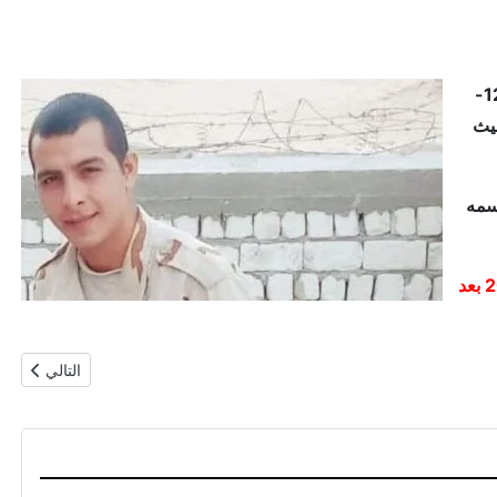
عريف مجند من قوات الدفاع الجوي , استشهد بطلا دفاعا عن الارض و العرض في 8-12-
حيث
سمه
ادرج في قائمة الشرف الوطني المصري - باب القوات المسلحة اعتبارا من 2-6-2023 بعد
المقال التال
التالي