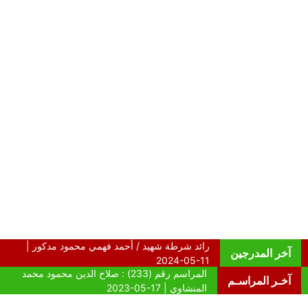
آخر المدرجين
آخـر المراسـم