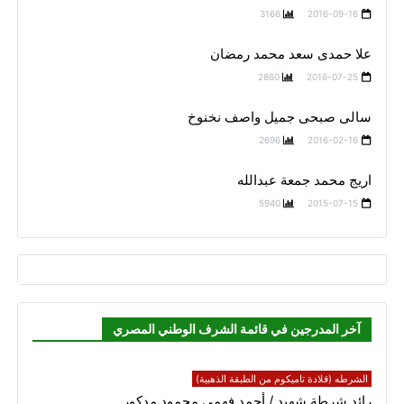
3166
2016-09-16
علا حمدى سعد محمد رمضان
2860
2016-07-25
سالى صبحى جميل واصف نخنوخ
2696
2016-02-16
اريج محمد جمعة عبدالله
5940
2015-07-15
آخر المدرجين في قائمة الشرف الوطني المصري
الشرطه (قلادة تاميكوم من الطبقة الذهبية)
رائد شرطة شهيد / أحمد فهمي محمود مدكور