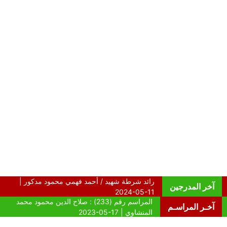
آخر المدرجين
آخـر المراسـم