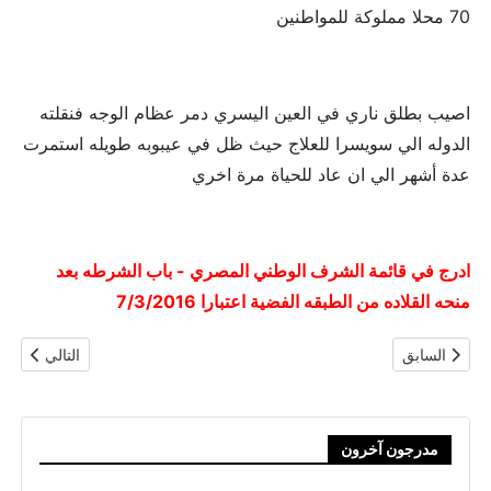
70 محلا مملوكة للمواطنين
اصيب بطلق ناري في العين اليسري دمر عظام الوجه فنقلته
الدوله الي سويسرا للعلاج حيث ظل في عيبوبه طويله استمرت
عدة أشهر الي ان عاد للحياة مرة اخري
ادرج في قائمة الشرف الوطني المصري - باب الشرطه بعد
منحه القلاده من الطبقه الفضية اعتبارا 7/3/2016
المقال السابق: رائد شهيد / محمد عبد اللطيف محمد خفاجي
المقال التا
السابق
التالي
مدرجون آخرون