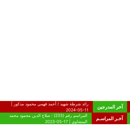
آخر المدرجين
آخـر المراسـم