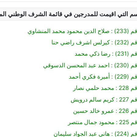
سم التي اقيمت للمدرجين في قائمة الشرف الوطني ال
 محمد المنشاوي
رف راضي حنا
 ذكي محمد
محسن الدسوقي
 فكري أحمد
مي نصار
لم درويش
لد حسين
ال منتصر
لجواد سليمان