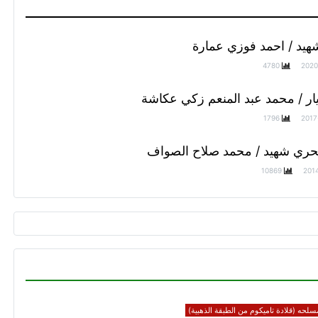
هيد / احمد فوزي عمارة
4780
2020
ار / محمد عبد المنعم زكي عكاشة
1796
2017
حري شهيد / محمد صلاح الصواف
10869
201
سلحه (قلادة تاميكوم من الطبقة الذهبية)