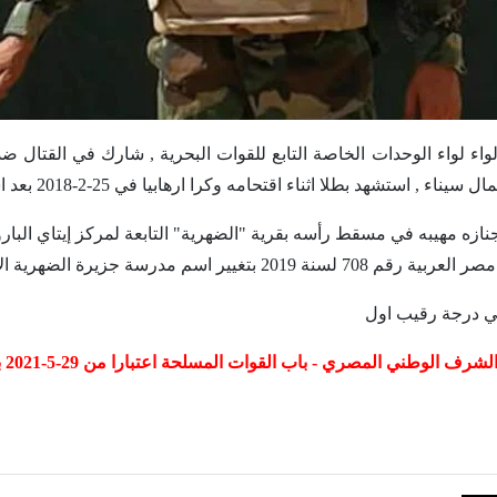
اء لواء الوحدات الخاصة التابع للقوات البحرية , شارك في القتال 
تشهد بطلا اثناء اقتحامه وكرا ارهابيا في 25-2-2018 بعد اشتباك مسلح بالرصاص مع مرتزقة التكفيريين ,
نازه مهيبه في مسقط رأسه بقرية "الضهرية" التابعة لمركز إيتاي الب
مدرسة جزيرة الضهرية الابتدائية الي مدرسة الشهيد احمد صبحي الماحي
الي درجة رقيب اول
ي المصري - باب القوات المسلحة اعتبارا من 29-5-2021 بعد منح اسمه قلادة تاميكوم من الطبقة الذهبية
رائد طيار شهيد / مدحت مليجي