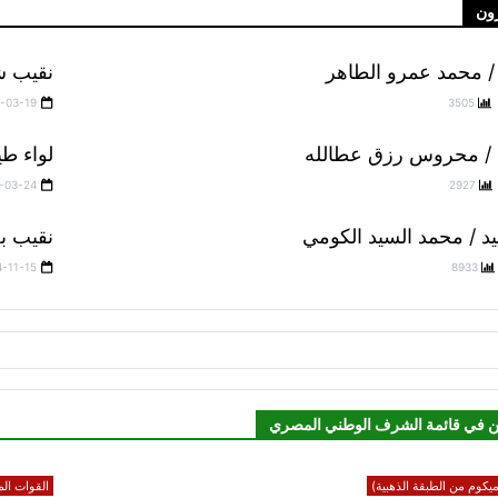
ون
/ محمد عمرو الطاهر
نقيب ش
-03-19
3505
 / محروس رزق عطالله
لواء طي
-03-24
2927
يد / محمد السيد الكومي
نقيب ب
4-11-15
8933
ن في قائمة الشرف الوطني المصري
يكوم من الطبقة الذهبية)
القوات الم