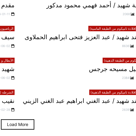
 شهيد / أحمد فهمي محمود مدكور
مقدم ش
4-01-11
2068
لادة تاميكوم من الطبقة الماسية)
الرياضيون 
 شهيد / عبد العزيز فتحى ابراهيم الحملاوى
سيف 
-06-02
8636
يكوم من الطبقة الذهبية)
الأبطال و 
خليل مسيحه جرجس
شهيد 
-06-02
2384
لادة تاميكوم من الطبقة الذهبية)
الشرطه (قل
شهيد / عبد الغني ابراهيم عبد الغني الزيني
نقيب 
-02-28
2639
Load More