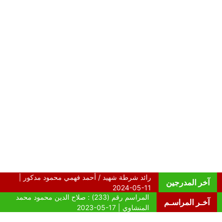
آخر المدرجين
آخـر المراسـم