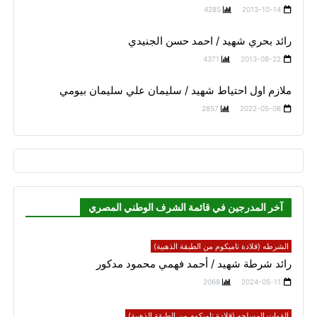
4285
2013-10-14
رائد بحري شهيد / احمد حسن الجنيدي
4371
2013-08-22
ملازم اول احتياط شهيد / سليمان علي سليمان بيومي
2857
2022-05-08
آخر المدرجين في قائمة الشرف الوطني المصري
الشرطه (قلادة تاميكوم من الطبقة الذهبية)
رائد شرطة شهيد / أحمد فهمي محمود مدكور
2068
2024-05-11
القوات المسلحه (قلادة تاميكوم من الطبقة الذهبية)