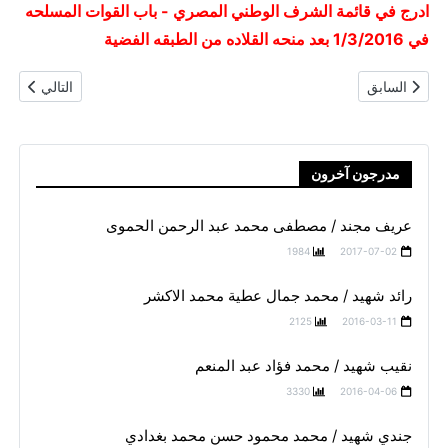
ادرج في قائمة الشرف الوطني المصري - باب القوات المسلحه
في 1/3/2016 بعد منحه القلاده من الطبقه الفضية
المقال السابق: جندي شهيد / محمد عبد الرحمن حسن احمد بركه
المقال التال
السابق
التالي
مدرجون آخرون
عريف مجند / مصطفى محمد عبد الرحمن الحموى
1984
2017-07-02
رائد شهيد / محمد جمال عطية محمد الاكشر
2125
2016-03-11
نقيب شهيد / محمد فؤاد عبد المنعم
3330
2016-04-06
جندي شهيد / محمد محمود حسن محمد بغدادي