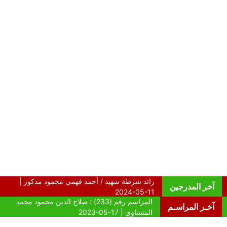
آخر المدرجين
آخـر المراسـم