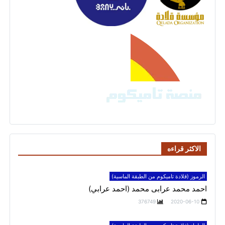
الاكثر قراءه
الرموز (قلادة تاميكوم من الطبقة الماسية)
احمد محمد عرابى محمد (احمد عرابي)
376749
2020-06-10