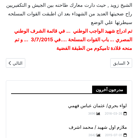
الشيخ زويد , حيث دارت معارك طاحنه بين الجيش و التكفيريين
راح ضحيتها العديد من الشهداء بعد ان اطبقت القوات المسلحه
سيطرتها علي الوضع
تم ادراج شهيد الواجب الوطني ... في قائمة الشرف الوطني
المصري ... باب القوات المسلحة ....في 3/7/2015 ... و تم
منحه قلادة تاميكوم من الطبقة الفضية
المقال السابق: جندي شهيد / سامح ضياء الدين إبراهيم مصطفي
المقال التالي
السابق
التالي
مدرجون آخرون
لواء بحري/ عثمان عباس فهمي
3696
2016-03-26
ملازم اول شهيد / محمد اشرف
2642
2015-07-01