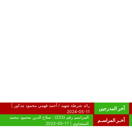
آخر المدرجين
آخـر المراسـم