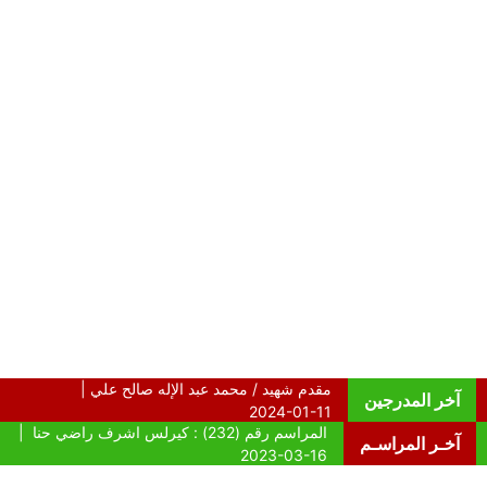
آخر المدرجين
آخـر المراسـم