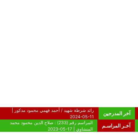
آخر المدرجين
آخـر المراسـم