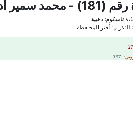
 - محمد سمير ادريس
ادة تاميكوم:
ذهبية
التكريم:
أختر المحافظة
روني
: 937