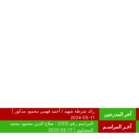
آخر المدرجين
آخـر المراسـم