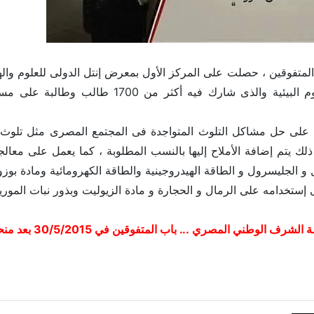
فى مجال العلوم البيئية والذى شارك 
على حل مشاكل التلوث المتواجدة فى المجتمع المصرى مثل تلوث ال
ك يتم إضافة الأملاح إليها بالنسب المطلوبة ، كما يعمل على معالجة 
ل و الجليسرول و الطاقة الهيدروجينية والطاقة الكهرومائية ومادة بوزو
ى إستخدامه على الرمال و الحجارة و مادة الزيوليت وبذور نبات المو
طني المصري ... باب المتفوقين في 30/5/2015 بعد منحها القلاده من الطبقه الفضية
مريم احمد بيومي