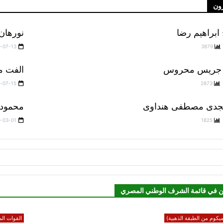
ون
ابراهيم رضا
نورهان
-07-13
3879
جد جريس محروس
الفت م
-07-15
2873
دى مصطفى هنداوى
محمود 
-03-01
1825
ن في قائمة الشرف الوطني المصري
يكوم من الطبقة الذهبية)
القوات الم