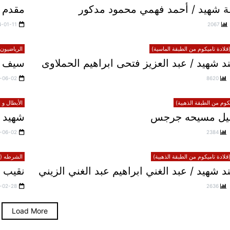
 شهيد / أحمد فهمي محمود مدكور
مقدم ش
4-01-11
2067
لادة تاميكوم من الطبقة الماسية)
الرياضيون 
 شهيد / عبد العزيز فتحى ابراهيم الحملاوى
سيف 
-06-02
8620
يكوم من الطبقة الذهبية)
الأبطال و 
خليل مسيحه جرجس
شهيد 
-06-02
2384
لادة تاميكوم من الطبقة الذهبية)
الشرطه (قل
شهيد / عبد الغني ابراهيم عبد الغني الزيني
نقيب 
-02-28
2636
Load More