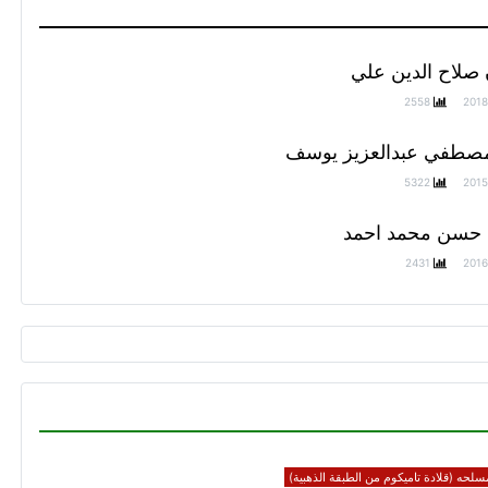
 صلاح الدين علي
2558
2018
صطفي عبدالعزيز يوسف
5322
2015
حسن محمد احمد
2431
2016
سلحه (قلادة تاميكوم من الطبقة الذهبية)