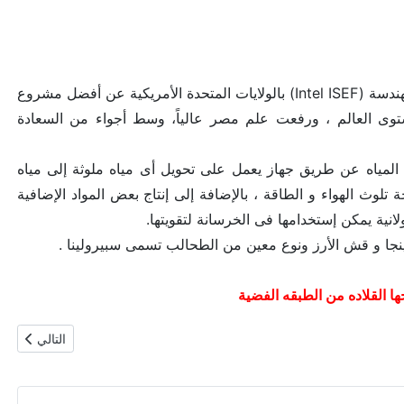
طالبة بمدرسة المتفوقين ، حصلت على المركز الأول بمعرض إنتل الدولى للعلوم والهندسة (Intel ISEF) بالولايات المتحدة الأمريكية عن أفضل مشروع
فيه أكثر من 1700 طالب وطالبة على مستوى العالم ، ورفعت علم مصر عالياً، وسط أجواء من السعادة
مياه عن طريق جهاز يعمل على تحويل أى مياه ملوثة إلى مياه
تلوث الهواء و الطاقة ، بالإضافة إلى إنتاج بعض المواد الإضافية
لانية يمكن إستخدامها فى الخرسانة لتقويتها.
رينجا و قش الأرز ونوع معين من الطحالب تسمى سبيرولينا .
المقال التالي
التالي