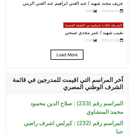
عريف مجند شهيد / عبد الغني ابراهيم عبد الغني الزيني
2642
2023-06-02
الشرطه (قلادة تاميكوم من الطبقة الفضية)
نقيب شهيد / عمر مجدي صبحي
2145
2023-02-28
Load More
آخر المراسم التي اقيمت للمدرجين في قائمة
الشرف الوطني المصري
المراسم رقم (233) : صلاح الدين محمود
محمد المنشاوي
المراسم رقم (232) : كيرلس اشرف راضي
حنا