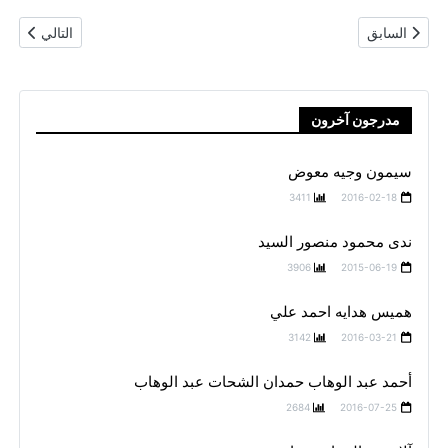
المقال السابق: أميرة ابراهيم عراقي علي عراقي
المقال التال
السابق
التالي
مدرجون آخرون
سيمون وجيه معوض
3411
2016-02-18
ندى محمود منصور السيد
3906
2015-06-19
هميس هدايه احمد علي
3142
2016-03-21
أحمد عبد الوهاب حمدان الشحات عبد الوهاب
2684
2016-07-25