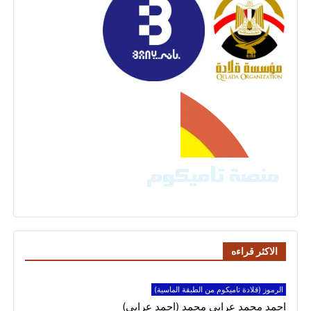
الاكثر قراءه
الرموز (قلادة تاميكوم من الطبقة الماسية)
احمد محمد عرابى محمد (احمد عرابي)