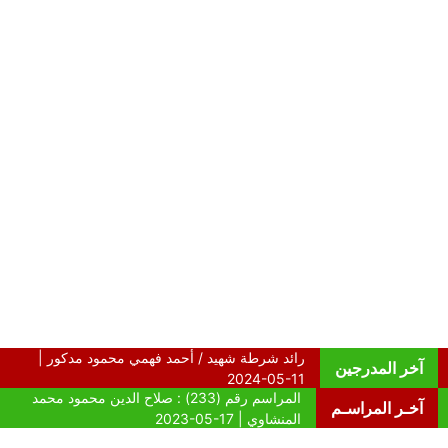
آخر المدرجين
آخـر المراسـم