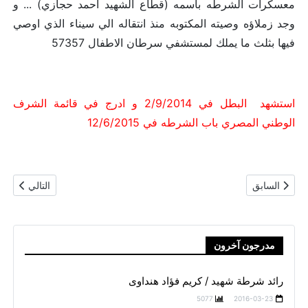
معسكرات الشرطه باسمه (قطاع الشهيد احمد حجازي) ... و
وجد زملاؤه وصيته المكتوبه منذ انتقاله الي سيناء الذي اوصي
فيها بثلث ما يملك لمستشفي سرطان الاطفال 57357
استشهد البطل في 2/9/2014 و ادرج في قائمة الشرف
الوطني المصري باب الشرطه في 12/6/2015
المقال السابق: مقدم شرطه شهيد / محمد خالد عبداللطيف السحيلي
المقال التالي
السابق
التالي
مدرجون آخرون
رائد شرطة شهيد / كريم فؤاد هنداوى
5077
2016-03-23