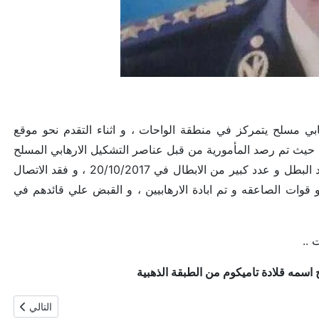
بي مسلح يتمركز في منطقة الواحات ، و اثناء التقدم نحو موقع
حيث تم رصد المأمورية من قبل عناصر التشكيل الارهابي المسلح
الذي هاجم قوات الشرطه باسلحة ثقيلة من ار بي جي و هاون مما ادي الي استشهاد البطل و عدد كبير من الابطال في 20/10/2017 ، و فقد الاتصال
 قوات الصاعقه و تم ابادة الارهابيين ، و القبض علي قائدهم في
 ..
المقال التال
التالي