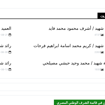
ون
شهيد / أشرف محمود محمد فايد
العميد
-08-21
4737
شهيد / كريم محمد اسامة ابراهيم فرحات
رائد ش
-08-09
2283
 شهيد / محمد وحيد حبشي مصيلحي
رائد ش
-06-13
1935
ن في قائمة الشرف الوطني المصري