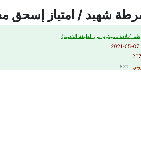
رطة شهيد / امتياز إسحق م
ه (قلادة تاميكوم من الطبقة الذهبية)
2
روني
: 821