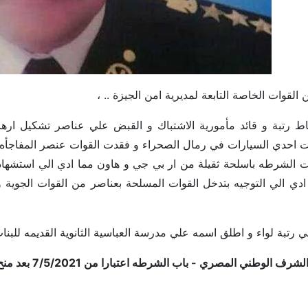
قوات الخاصة التابعة لمديرية امن الجيزة .. ،
ط رتبة و قائد مأمورية الاشتباك و القبض علي عناصر تشكيل ارها
ت احدي السيارات في رمال الصحراء و فقدت القوات عنصر المفاجأه 
 ادي الي التوجيه بتدخل القوات المسلحة بعناصر من القوات الجوية و
لي رتبة لواء و اطلق اسمه علي مدرسة العباسية الثانوية القديمه للبنات
 المصري - باب الشرطه اعتبارا من 7/5/2021 بعد منح اسمه قلادة تاميكوم من الطبقة الذهبية
 عقيد شرطة شهيد / احمد جاد الله جميل يوسف