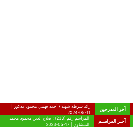
آخر المدرجين
آخـر المراسـم