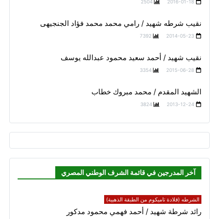
2504
2016-01-18
نقيب شرطه شهيد / رامي محمد محمد فؤاد الجنجيهى
7392
2014-05-23
نقيب شهيد / أحمد سعيد محمود عبدالله يوسف
3354
2015-06-28
الشهيد المقدم / محمد مبروك خطاب
3824
2013-12-24
آخر المدرجين في قائمة الشرف الوطني المصري
الشرطه (قلادة تاميكوم من الطبقة الذهبية)
رائد شرطة شهيد / أحمد فهمي محمود مدكور