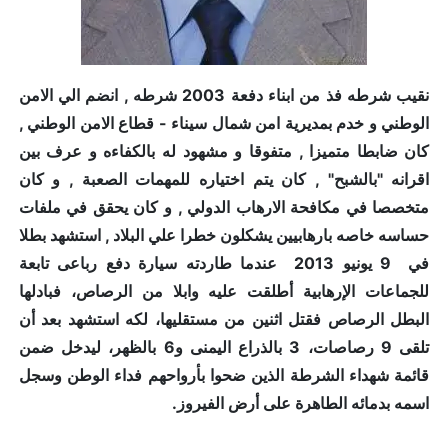
نقيب شرطه فذ من ابناء دفعة 2003 شرطه , انضم الي الامن
الوطني و خدم بمديرية امن شمال سيناء - قطاع الامن الوطني ,
كان ضابطا متميزا , متفوقا و مشهود له بالكفاءه و عرف بين
اقرانه "بالشبح" , كان يتم اختياره للمهمات الصعبة , و كان
متخصصا في مكافحة الارهاب الدولي , و كان يحقق في ملفات
حساسه خاصه بارهابيين يشكلون خطرا علي البلاد , استشهد بطلا
في 9 يونيو 2013 عندما طاردته سيارة دفع رباعى تابعة
للجماعات الإرهابية أطلقت عليه وابلا من الرصاص، فبادلها
البطل الرصاص فقتل اثنين من مستقليها، لكه استشهد بعد أن
تلقى 9 رصاصات، 3 بالذراع اليمنى و6 بالظهر، ليدخل ضمن
قائمة شهداء الشرطة الذين ضحوا بأرواحهم فداء الوطن وسجل
اسمه بدمائه الطاهرة على أرض الفيروز.