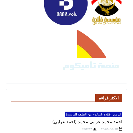
الاكثر قراءه
الرموز (قلادة تاميكوم من الطبقة الماسية)
احمد محمد عرابى محمد (احمد عرابي)
376747
2020-06-10