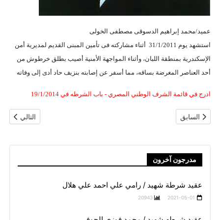
عميد/محمد إبراهيم الدسوقى مصطفى الخولى
استشهد يوم 31/1/2011
أثناء مشاركته فى تأمين المبنى القديم لمديرية أمن
الإسكندرية بمنطقة اللبان، وأثناء المواجهة الأمنية أصيب بطلق خرطوش من
أحد العناصر المغرضة بساقه، مما أسفر عن إصابته بنزيف حاد أدى إلى وفاته
ادرج في قائمة الشرف الوطني المصري - باب الشرطه في 19/1/2014
المقال السابق: عميد شرطه شهيد / أحمد أمين عشماوي
المقال التالي
السابق
التالي
مدرجون آخرون
عقيد شرطة شهيد / رامي علي احمد علي هلال
20943
2021-05-01
عقيد شرطه شهيد / محمد فوزي الحوفي