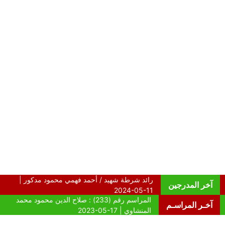
آخر المدرجين
آخـر المراسـم