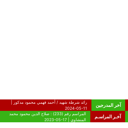
آخر المدرجين
آخـر المراسـم