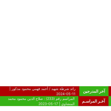
آخر المدرجين
آخـر المراسـم