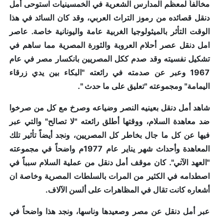
مخالفاً لمعظم المدارس الشعرية في الخمسينيات استوحى أمل
دنقل قصائده من رموز التراث العربي، وقد كان السائد في هذا
الوقت التأثر بالميثولوجيا الغربية عامة واليونانية خاصة. عاصر
امل دنقل عصر أحلام العروبة والثورة المصرية مما ساهم في
تشكيل نفسيته وقد صدم ككل المصريين بانكسار مصر في عام
1967 وعبر عن صدمته في رائعته "البكاء بين يدي زرقاء
اليمامة" ومجموعته "تعليق على ما حدث ".
شاهد أمل دنقل بعينيه النصر وضياعه وصرخ مع كل من صرخوا
ضد معاهدة السلام، ووقتها أطلق رائعته "لا تصالح" والتي عبر
فيها عن كل ما جال بخاطر كل المصريين، ونجد أيضاً تأثير تلك
المعاهدة وأحداث شهر يناير عام 1977م واضحاً في مجموعته
"العهد الآتي". كان موقف أمل دنقل من عملية السلام سبباً في
اصطدامه في الكثير من المرات بالسلطات المصرية وخاصة ان
أشعاره كانت تقال في المظاهرات على ألسن الآلاف.
عبر أمل دنقل عن مصر وصعيدها وناسها، ونجد هذا واضحاً في