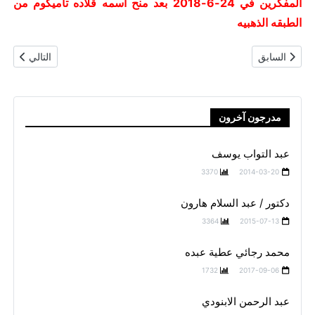
المفكرين في 24-6-2018 بعد منح اسمه قلاده تاميكوم من
الطبقه الذهبيه
المقال السابق: جمال احمد الغيطانى
المقال التالي
السابق
التالي
مدرجون آخرون
عبد التواب يوسف
3370
2014-03-20
دكتور / عبد السلام هارون
3364
2015-07-13
محمد رجائي عطية عبده
1732
2017-09-06
عبد الرحمن الابنودي