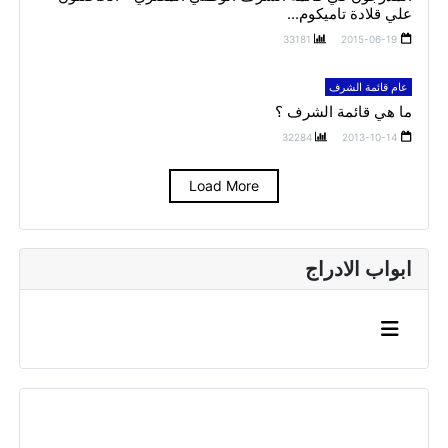
علي قلادة تاميكوم...
33181
2015-06-19
عام قائمة الشرف
ما هي قائمة الشرف ؟
32284
2013-10-14
Load More
ابواب الادراج