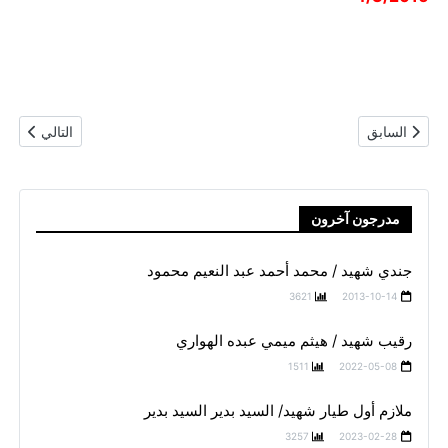
المقال السابق: جندي شهيد / أحمد عصمت محمد
المقال التال
السابق
التالي
مدرجون آخرون
جندي شهيد / محمد أحمد عبد النعيم محمود
3621
2013-10-14
رقيب شهيد / هيثم ميمي عبده الهواري
1511
2022-05-08
ملازم أول طيار شهيد/ السيد بدير السيد بدير
3257
2023-02-28