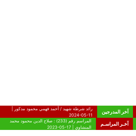
آخر المدرجين
آخـر المراسـم