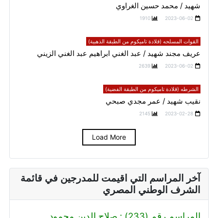
شهيد / محمد حسين الغراوي
1910
2023-06-02
القوات المسلحه (قلادة تاميكوم من الطبقة الذهبية)
عريف مجند شهيد / عبد الغني ابراهيم عبد الغني الزيني
2639
2023-06-02
الشرطه (قلادة تاميكوم من الطبقة الفضية)
نقيب شهيد / عمر مجدي صبحي
2145
2023-02-28
Load More
آخر المراسم التي اقيمت للمدرجين في قائمة
الشرف الوطني المصري
المراسم رقم (233) : صلاح الدين محمود