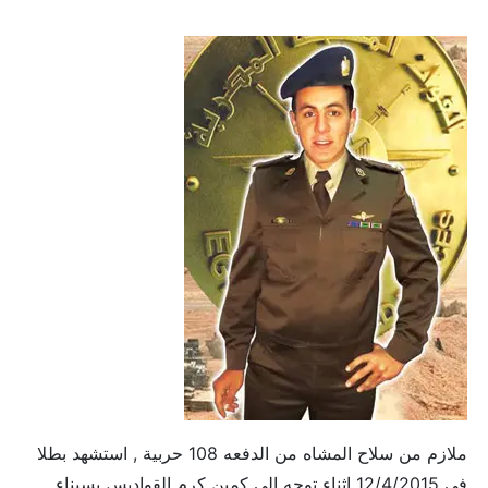
ملازم من سلاح المشاه من الدفعه 108 حربية , استشهد بطلا
في 12/4/2015 اثناء توجه الي كمين كرم القواديس بسيناء