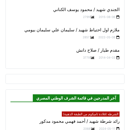
الجندي شهيد / محمود يوسف الكناني
2799
2015-08-06
ملازم اول احتياط شهيد / سليمان علي سليمان بيومي
2857
2022-05-08
مقدم طيار / صلاح دانش
3778
2014-04-03
آخر المدرجين في قائمة الشرف الوطني المصري
الشرطه (قلادة تاميكوم من الطبقة الذهبية)
رائد شرطة شهيد / أحمد فهمي محمود مدكور
2068
2024-05-11