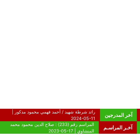
آخر المدرجين
آخـر المراسـم