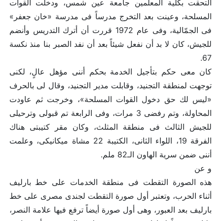
التحقت بكلية المعلمين جامعة عين شمس، ودخلت القوات
المسلحة، وعينت بعد التخرج مدرساً فى مدرسة «خان جعفر»
فى الجمّالية، وفى عام 1972 قررت أن أترك التدريس وأنضم
للجيش، كان لا بد أن نفعل شيئاً بعد أن نفد الصبر بنا منذ نكسة
67.
كان معى حكم بتأجيل الخدمة بحكم أننى مؤهل عالٍ، لكنى
توجهت لمنطقة التجنيد، وقابلت مدير التجنيد، وقال لى بالحرف
«ليس لك حق دخول القوات المسلحة»، وخرجت ثم عاودت
المحاولة، وتم رفضى 3 مرات، وفى الرابعة تم قبولى وترحيلى
للجيش الثالث فى منطقة المثلث، وكان مقر كتيبتى هناك
الفرقة 19، اللواء الثانى، الكتيبة 22 مشاة ميكانيكى، وعلمت
أننى ضمن سرية الهاون الـ82 ملم.
و عن
هذه الصورة التقطت فى منطقة الخدمات على خط بارليف
أثناء الحرب، وتعتبر أول صورة التقطت لجندى مصرى على خط
بارليف بعد العبور، وهى أول صورة أيضاً ترفع فيها علامة النصر،