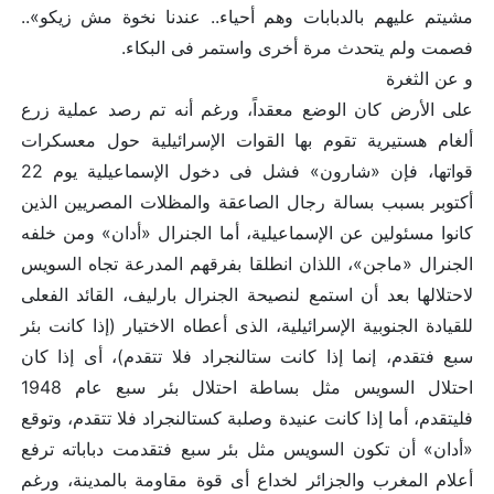
مشيتم عليهم بالدبابات وهم أحياء.. عندنا نخوة مش زيكو»..
فصمت ولم يتحدث مرة أخرى واستمر فى البكاء.
و عن الثغرة
على الأرض كان الوضع معقداً، ورغم أنه تم رصد عملية زرع
ألغام هستيرية تقوم بها القوات الإسرائيلية حول معسكرات
قواتها، فإن «شارون» فشل فى دخول الإسماعيلية يوم 22
أكتوبر بسبب بسالة رجال الصاعقة والمظلات المصريين الذين
كانوا مسئولين عن الإسماعيلية، أما الجنرال «أدان» ومن خلفه
الجنرال «ماجن»، اللذان انطلقا بفرقهم المدرعة تجاه السويس
لاحتلالها بعد أن استمع لنصيحة الجنرال بارليف، القائد الفعلى
للقيادة الجنوبية الإسرائيلية، الذى أعطاه الاختيار (إذا كانت بئر
سبع فتقدم، إنما إذا كانت ستالنجراد فلا تتقدم)، أى إذا كان
احتلال السويس مثل بساطة احتلال بئر سبع عام 1948
فليتقدم، أما إذا كانت عنيدة وصلبة كستالنجراد فلا تتقدم، وتوقع
«أدان» أن تكون السويس مثل بئر سبع فتقدمت دباباته ترفع
أعلام المغرب والجزائر لخداع أى قوة مقاومة بالمدينة، ورغم