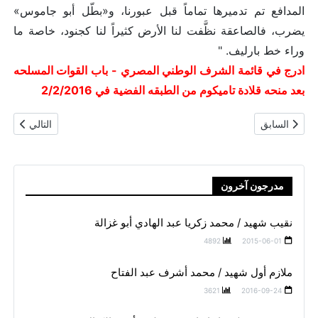
المدافع تم تدميرها تماماً قبل عبورنا، و«بطّل أبو جاموس»
يضرب، فالصاعقة نظَّفت لنا الأرض كثيراً لنا كجنود، خاصة ما
وراء خط بارليف. "
ادرج في قائمة الشرف الوطني المصري - باب القوات المسلحه
بعد منحه قلادة تاميكوم من الطبقه الفضية في 2/2/2016
المقال السابق: عريف مجند مقاتل / زغلول وهبه سليمان
المقال التالي
السابق
التالي
مدرجون آخرون
نقيب شهيد / محمد زكريا عبد الهادي أبو غزالة
4892
2015-06-01
ملازم أول شهيد / محمد أشرف عبد الفتاح
3621
2016-09-24