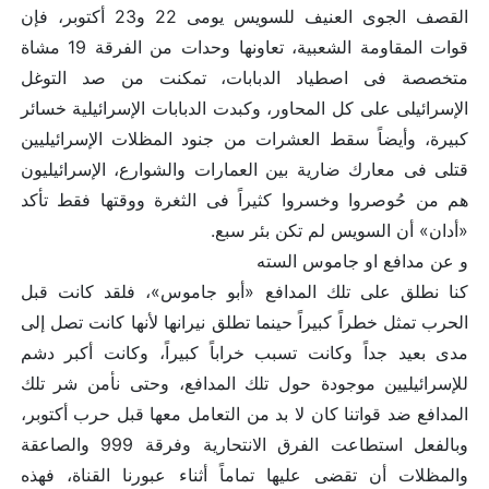
القصف الجوى العنيف للسويس يومى 22 و23 أكتوبر، فإن
قوات المقاومة الشعبية، تعاونها وحدات من الفرقة 19 مشاة
متخصصة فى اصطياد الدبابات، تمكنت من صد التوغل
الإسرائيلى على كل المحاور، وكبدت الدبابات الإسرائيلية خسائر
كبيرة، وأيضاً سقط العشرات من جنود المظلات الإسرائيليين
قتلى فى معارك ضارية بين العمارات والشوارع، الإسرائيليون
هم من حُوصروا وخسروا كثيراً فى الثغرة ووقتها فقط تأكد
«أدان» أن السويس لم تكن بئر سبع.
و عن مدافع او جاموس السته
كنا نطلق على تلك المدافع «أبو جاموس»، فلقد كانت قبل
الحرب تمثل خطراً كبيراً حينما تطلق نيرانها لأنها كانت تصل إلى
مدى بعيد جداً وكانت تسبب خراباً كبيراً، وكانت أكبر دشم
للإسرائيليين موجودة حول تلك المدافع، وحتى نأمن شر تلك
المدافع ضد قواتنا كان لا بد من التعامل معها قبل حرب أكتوبر،
وبالفعل استطاعت الفرق الانتحارية وفرقة 999 والصاعقة
والمظلات أن تقضى عليها تماماً أثناء عبورنا القناة، فهذه