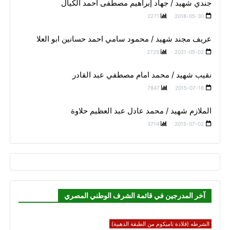
جندي شهيد / جهاد إبراهيم مصطفى أحمد الكيال
2271
2018-05-30
عريف مجند شهيد / محمود سامي احمد حسانين ابو العلا
2725
2021-05-02
نقيب شهيد / محمد امام مصطفي عبد القادر
7847
2015-07-18
الملازم شهيد / محمد عادل عبد العظيم حلاوة
3714
2015-07-02
آخر المدرجين في قائمة الشرف الوطني المصري
الشرطه (قلادة تاميكوم من الطبقة الذهبية)