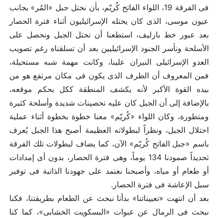
فى الفرقة 19، اللواء الفاتح كُريّم، بأن نحتل جبل «المُر» بجانب
عيون موسى، الذى كان يحتله الإسرائيليون أثناء فترة الحصار
بعد عبور خط بارليف، استطعنا أن نحتل الجبل ونحصل على
الأسلحة ونأسر الجنود الإسرائيليين بعد أن تسلقناه رغم تصويب
العدو الإسرائيلى النيران علينا، وكانت مهمة شبه مستحيلة،
فمن المعروف أن الطرف الذى يكون فى مكان مرتفع هو من
بيده القوة الأكبر لأنه يكشف المنطقة ككل بحكم موقعه،
بالإضافة إلى أن الجبل كان عليه تحصينات شديدة وأسلحة كثيرة
ومتطورة، وكان اللواء «كُريّم» معنا خطوة بخطوة أثناء عملية
احتلال الجبل، ونظراً لبطولاته العظيمة أصبح هذا الجبل يُعرف
باسم «جبل الفاتح كُريّم» الآن، كما يضاف لبطولات تلك الفرقة
تحديداً صمودنا 134 يوماً، وهى فترة الحصار، بدون أى إمدادات
أو طعام أو مياه، وأصبحنا نعتمد على جهودنا الذاتية فى توفير
سبل الإعاشة فى فترة الحصار.
بعد أن انتهت «تعييناتنا» بدأنا نبحث عن الطعام بطريقتنا، فكنا
نبحث فى الرمال عن عبوات «البسكويت الخشابى»، كما كنا