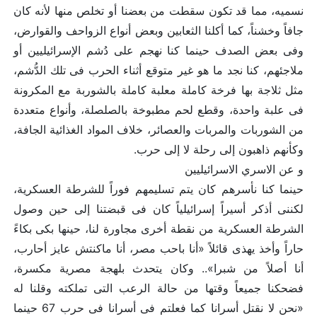
نسميه، مما قد تكون سقطت من بعضنا أو تخلص منها لأنه كان
جافاً وخشناً، كما أكلنا الثعابين وبعض أنواع الزواحف والقوارض،
وفى بعض الصدف حينما كنا نهجم على دُشم الإسرائيليين أو
ملاجئهم، كنا نجد ما هو غير متوقع أثناء الحرب فى تلك الدُّشم،
مثل ثلاجة بها فرخة كاملة معلبة كاملة بالشوربة مع المكرونة
فى علبة واحدة، وقطع لحم مطبوخة بالصلصلة، وأنواع متعددة
من الشوربات والمربات والعصائر، خلاف المواد الغذائية الجافة،
وكأنهم ذاهبون إلى رحلة لا إلى حرب.
و عن الاسري الاسرائيليين
حينما كنا نأسرهم كان يتم تسليمهم فوراً للشرطة العسكرية،
لكننى أذكر أسيراً إسرائيلياً كان فى قبضتنا إلى حين وصول
الشرطة العسكرية من نقطة أخرى مجاورة لنا، حينها بكى بكاءً
حاراً وأخذ يهذى قائلاً «أنا باحب مصر، أنا ماكنتش عايز أحارب،
أنا أصلاً من شبرا».. وكان يتحدث بلهجة مصرية مكسرة،
فضحكنا جميعاً وقتها من حالة الرعب التى تملكته وقلنا له
«نحن لا نقتل أسرانا كما فعلتم فى أسرانا فى حرب 67 حينما