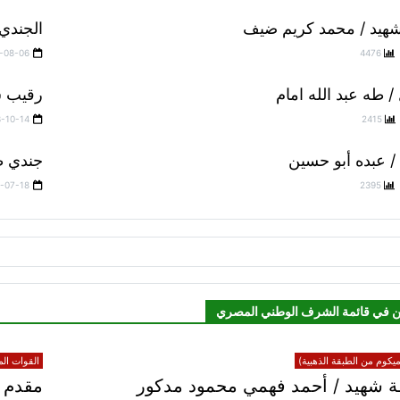
شهيد / محمد كريم ضيف
الجندي
-08-06
4476
 طه عبد الله امام
رقيب ش
3-10-14
2415
/ عبده أبو حسين
جندي ط
-07-18
2395
ن في قائمة الشرف الوطني المصري
يكوم من الطبقة الذهبية)
القوات الم
 شهيد / أحمد فهمي محمود مدكور
مقدم ش