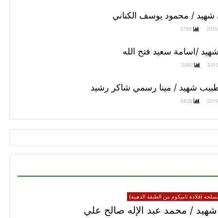
 شهيد / محمود يوسف الكناني
2795
2015
هيد /اسامة سعيد فتح الله
3480
201
بيب شهيد / مينا رسمي شاكر رشيد
5826
2015
سلحه (قلادة تاميكوم من الطبقة الذهبية)
هيد / محمد عبد الإله صالح علي