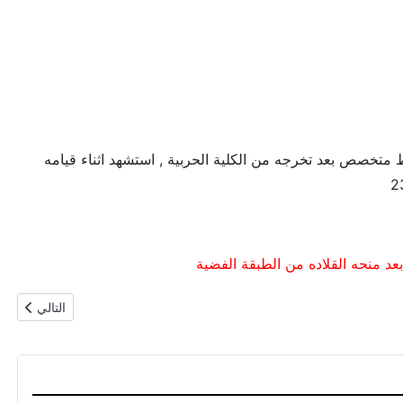
م الي القوات المسلحه كضابط متخصص بعد تخرجه من الكلية الحربية , استشهد اثناء قيامه
المقال التال
التالي