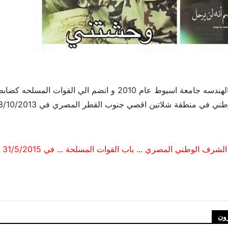
تخرج في كلية الهندسه جامعة اسيوط عام 2010 و انض
طني في منطقة شلاتين اقصي جنوب القطر المصري في 23/10/2013
طني المصري ... باب القوات المسلحة ... في 31/5/2015 بعد منحه القلاده من الطبقة الفضية
قيب شهيد / محمد زكريا عبد الهادي أبو غزالة
ون