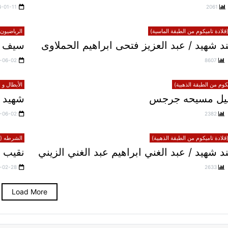
4-01-11
2061
لادة تاميكوم من الطبقة الماسية)
الرياضيون 
 شهيد / عبد العزيز فتحى ابراهيم الحملاوى
سيف 
-06-02
8607
يكوم من الطبقة الذهبية)
الأبطال و 
خليل مسيحه جرجس
شهيد 
-06-02
2382
لادة تاميكوم من الطبقة الذهبية)
الشرطه (قل
شهيد / عبد الغني ابراهيم عبد الغني الزيني
نقيب 
-02-28
2633
Load More