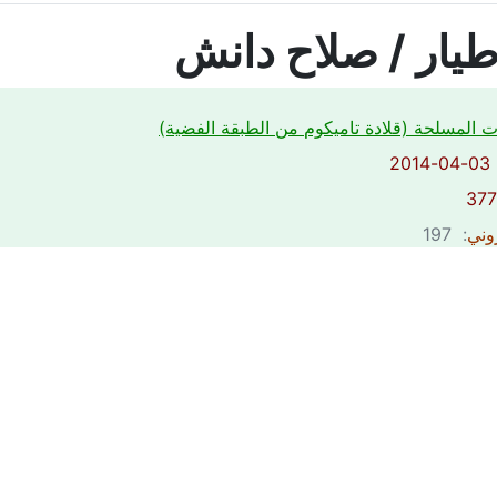
يار / صلاح دانش
ت المسلحة (قلادة تاميكوم من الطبقة الفضية)
2
روني
: 197