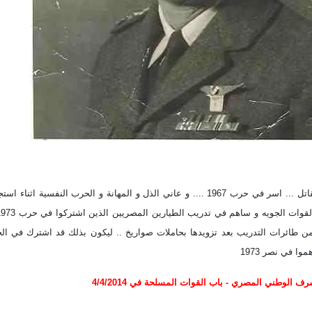
هو طيار مصري مقاتل ... اسر في حرب 1967 .... و عاني الذل و المهانة و
من طائرات التدريب بعد تزويدها بحاملات صواريخ .. ليكون بذلك قد اشترك في ا
وا في نصر 1973
ف الوطني المصري - باب القوات المسلحة في 4/4/2014