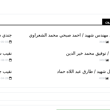
قيب طيار شهيد / غبريال دانيال قلادة
ون
مهندس شهيد / احمد صبحي محمد الشعراوي
جندي ش
-05-03
3646
/ توفيق محمد خير الدين
نقيب شه
-06-01
3450
 شهيد / طارق عبد اللاه حماد
نقيب ج
-04-29
4008