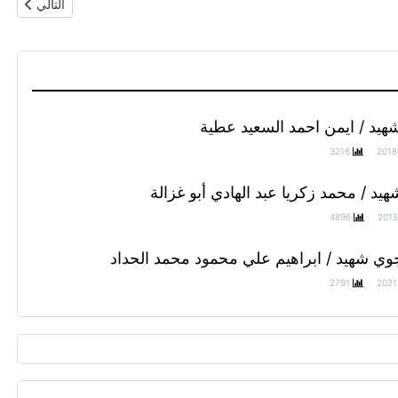
المقال التال
التالي
هيد / ايمن احمد السعيد عطية
3216
2018
يد / محمد زكريا عبد الهادي أبو غزالة
4896
2015
وي شهيد / ابراهيم علي محمود محمد الحداد
2791
2021