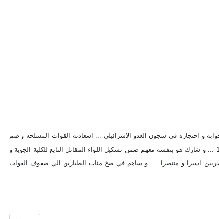
 الحرب النفسية اثناء استجوابه و احتجازه في سجون العدو الاسرائيلي ... اسعادته القوات المسلحه و ضم
ثانية الي صفوف القوات الجويه و ساهم في تدريب الطيارين المصريين الذين اشتركوا في حرب 1973 ... و شارك هو بنفسه معهم ضمن تشكيل اللواء المقاتل التابع للكلية الجوية و
لحربين اسيرا و منتصرا .... و ساهم في ضخ مئات الطيارين الي صفوف القوات