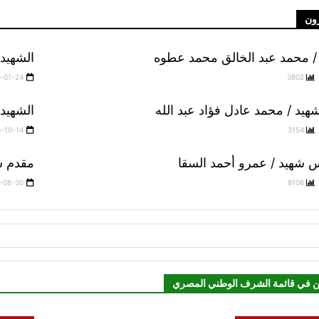
ون
/ محمد عبد الخالق محمد عطوه
الشهيد 
-01-24
3802
هيد / محمد عادل فؤاد عبد الله
الشهيد
3-10-14
3154
 شهيد / عمرو أحمد السقا
مقدم ش
-08-30
8106
ن في قائمة الشرف الوطني المصري