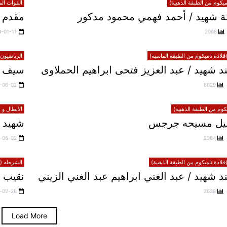
يكوم من الطبقة الذهبية)
القوات الم
 شهيد / أحمد فهمي محمود مدكور
مقدم ش
4-01-11
2068
لادة تاميكوم من الطبقة الماسية)
الرياضيون 
 شهيد / عبد العزيز فتحى ابراهيم الحملاوى
سيف 
-06-02
8629
يكوم من الطبقة الذهبية)
الأبطال و 
خليل مسيحه جرجس
شهيد 
-06-02
2384
لادة تاميكوم من الطبقة الذهبية)
الشرطه (قل
شهيد / عبد الغني ابراهيم عبد الغني الزيني
نقيب 
-02-28
2638
Load More