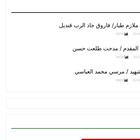
ملازم طيار/ فاروق جاد الرب قنديل
5076
2014
 المقدم / مدحت طلعت حسن
6038
201
هيد / مرسي محمد العباسي
4965
2019