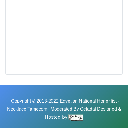
Copyright © 2013-2022 Egyptian National Honor list -
&
Necklace Tamecom | Moderated By
Qelada
| Designed
Hosted by