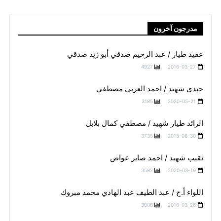
مدرجون آخرون
عقيد طيار / عبد الرحيم صدقي أبو زيد صدقي
4927
2016-03-27
جندي شهيد / احمد العربي مصطفي
3185
2020-05-21
الرائد طيار شهيد / مصطفي كمال بلابل
3735
2015-06-30
نقيب شهيد / احمد صابر عواض
3582
2020-03-19
اللواء أ.ح / عبد الطيف عبد الهادي محمد مبروك
3006
2016-03-26