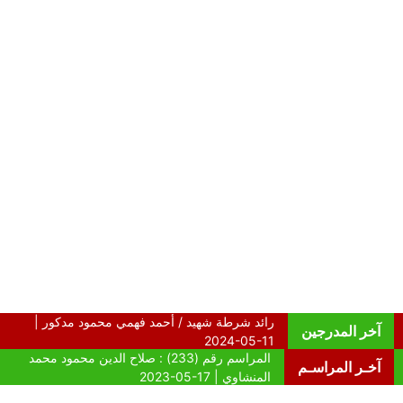
آخر المدرجين
آخـر المراسـم