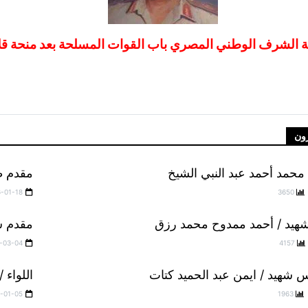
 الشرف الوطني المصري باب القوات المسلحة بعد منحة قلادة تاميك
عقيد طيار / عبد الرحيم صدقي أبو زيد صدقي
ون
 محمد أحمد عبد النبي الشيخ
مقدم طي
6-01-18
3650
هيد / أحمد ممدوح محمد رزق
مقدم ش
-03-04
4157
 شهيد / ايمن عبد الحميد كتات
اللواء 
-01-05
1963