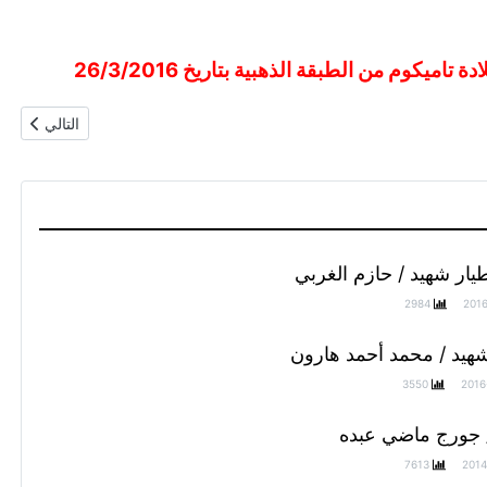
وم من الطبقة الذهبية بتاريخ 26/3/2016
المقال التالي
التالي
ار شهيد / حازم الغربي
2984
201
هيد / محمد أحمد هارون
3550
2016
/ جورج ماضي عبده
7613
2014