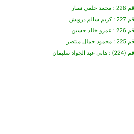
مي نصار
لم درويش
لد حسين
ال منتصر
لجواد سليمان