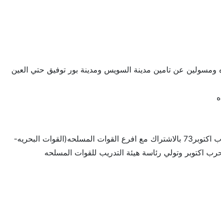
ات اللواء السابع المشاه ومسولين عن تامين مدينة السويس ومدينة بور توفيق حتي العين
ثم بعد ذلك تولي رئاسة هيئة البحوث العسكريه تولي الاشراف علي انشاء بانوراما حرب اكتوبر73 بالاشتراك مع افرع القوات المسلحه(القوات البحريه-
رب اكتوبر وتولي رئاسة هيئة التدريب للقوات المسلحه