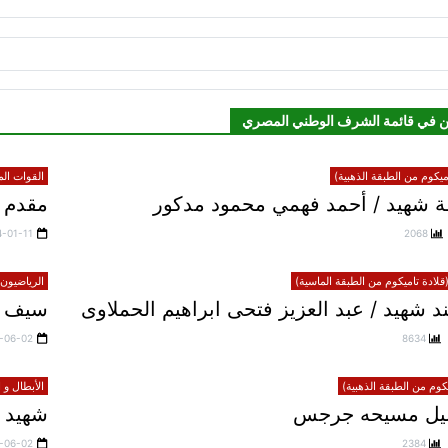
ن في قائمة الشرف الوطني المصري
يكوم من الطبقة الذهبية)
القوات الم
 شهيد / أحمد فهمي محمود مدكور
مقدم ش
4-01-11
2068
لادة تاميكوم من الطبقة الماسية)
الرياضيون 
 شهيد / عبد العزيز فتحى ابراهيم الحملاوى
سيف 
-06-02
8634
يكوم من الطبقة الذهبية)
الأبطال و 
خليل مسيحه جرجس
شهيد 
-06-02
2384