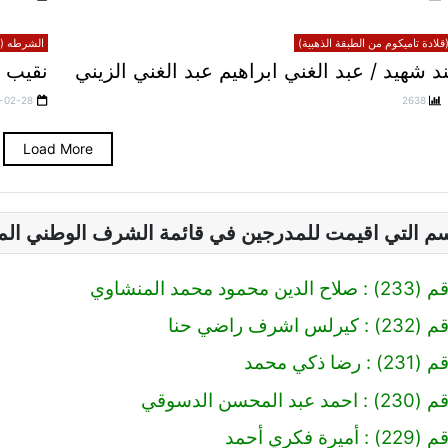
لادة تاميكوم من الطبقة الذهبية)
الشرطه (قل
شهيد / عبد الغني ابراهيم عبد الغني الزيني
نقيب 
-02-28
2638
Load More
سم التي اقيمت للمدرجين في قائمة الشرف الوطني ال
 محمد المنشاوي
رف راضي حنا
 ذكي محمد
محسن الدسوقي
 فكري أحمد