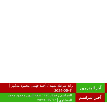
آخر المدرجين
آخـر المراسـم