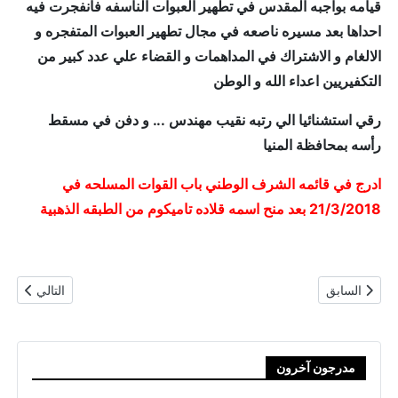
قيامه بواجبه المقدس في تطهير العبوات الناسفه فانفجرت فيه
احداها بعد مسيره ناصعه في مجال تطهير العبوات المتفجره و
الالغام و الاشتراك في المداهمات و القضاء علي عدد كبير من
التكفيريين اعداء الله و الوطن
رقي استشنائيا الي رتبه نقيب مهندس ... و دفن في مسقط
رأسه بمحافظة المنيا
ادرج في قائمه الشرف الوطني باب القوات المسلحه في
21/3/2018 بعد منح اسمه قلاده تاميكوم من الطبقه الذهبية
المقال السابق: نقيب مهندس شهيد / عمرو أحمد السقا
المقال التال
السابق
التالي
مدرجون آخرون