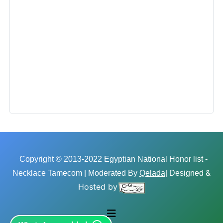
Copyright © 2013-2022 Egyptian National Honor list -
&
Necklace Tamecom | Moderated By
Qelada
| Designed
Hosted by