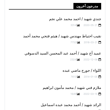
مدرجون آخرون
جندي شهيد / احمد محمد علي نجم
3314
2020-05-21
نقيب احتياط مهندس شهيد / هيثم فتحي محمد أحمد
7753
2018-03-21
عميد أح شهيد / أحمد عبد المحسن السيد الدسوقي
2324
2022-12-06
اللواء / جورج ماضي عبده
7613
2014-01-05
ملازم فني شهيد / محمد مأمون ابراهيم
1649
2022-03-15
الرائد شهيد / أحمد محمد عبده اسماعيل