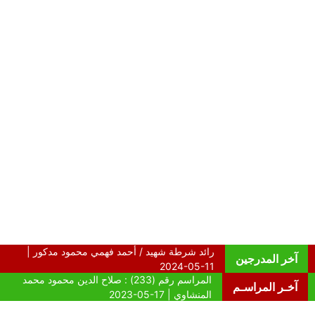
آخر المدرجين
آخـر المراسـم