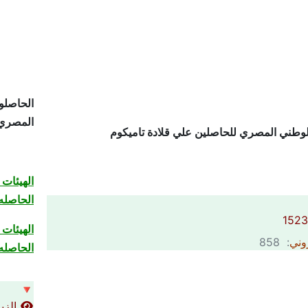
الحاصلو
المصري م
وطني المصري للحاصلين علي قلادة تاميكوم
الهيئات
الحاصله
الهيئات
روني
: 858
الحاصله 
🔻
الزيار