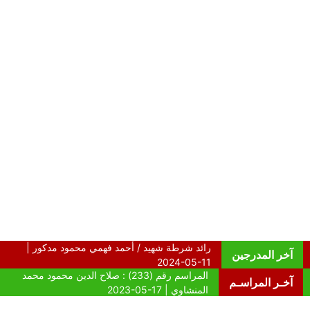
آخر المدرجين
آخـر المراسـم