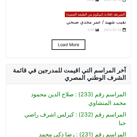
الشرطه (قلادة تاميكوم من الطبقة الفضية)
نقيب شهيد / عمر مجدي صبحي
2145
2023-02-28
Load More
آخر المراسم التي اقيمت للمدرجين في قائمة
الشرف الوطني المصري
المراسم رقم (233) : صلاح الدين محمود
محمد المنشاوي
المراسم رقم (232) : كيرلس اشرف راضي
حنا
المراسم رقم (231) : رضا ذكي محمد