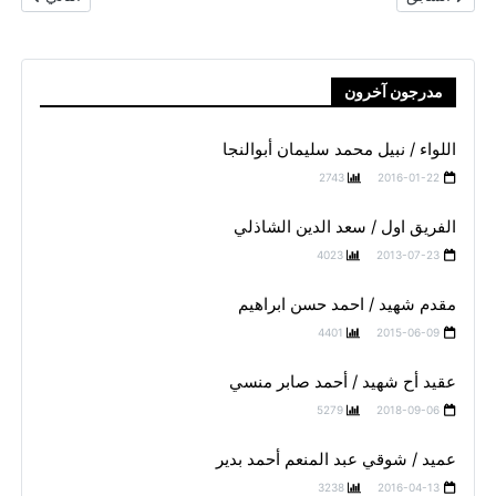
مدرجون آخرون
اللواء / نبيل محمد سليمان أبوالنجا
2743
2016-01-22
الفريق اول / سعد الدين الشاذلي
4023
2013-07-23
مقدم شهيد / احمد حسن ابراهيم
4401
2015-06-09
عقيد أح شهيد / أحمد صابر منسي
5279
2018-09-06
عميد / شوقي عبد المنعم أحمد بدير
3238
2016-04-13