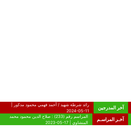
آخر المدرجين
آخـر المراسـم