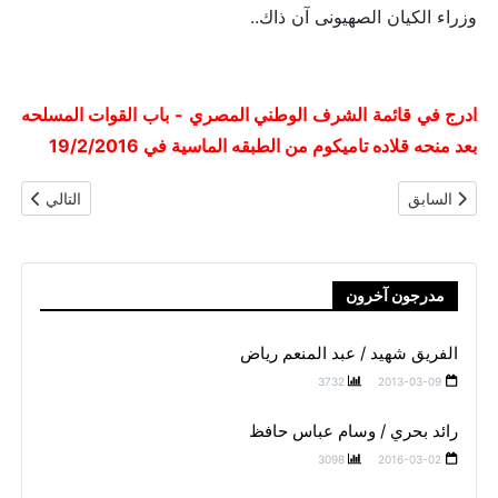
وزراء الكيان الصهيونى آن ذاك..
ادرج في قائمة الشرف الوطني المصري - باب القوات المسلحه
بعد منحه قلاده تاميكوم من الطبقه الماسية في 19/2/2016
المقال السابق: لواء طيار / احمد كمال المنصوري
المقال التالي
السابق
التالي
مدرجون آخرون
الفريق شهيد / عبد المنعم رياض
3732
2013-03-09
رائد بحري / وسام عباس حافظ
3098
2016-03-02