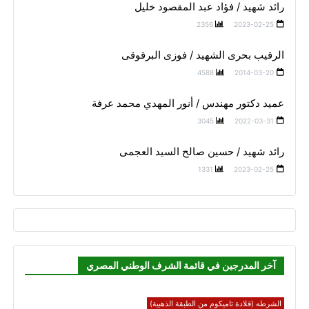
رائد شهيد / فؤاد عبد المقصود خليل
2356
2023-02-25
الرقيب بحرى الشهيد / فوزى البرقوقى
4588
2014-03-20
عميد دكتور مهندس / أنور المهدي محمد عرفة
3045
2022-03-31
رائد شهيد / حسين صالح السيد العجمى
1331
2023-02-25
آخر المدرجين في قائمة الشرف الوطني المصري
الشرطه (قلادة تاميكوم من الطبقة الذهبية)