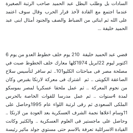
السادات بل وطلب البطل عبد الحميد صاحب الرتبة الصغيرة
عندما اجتمع مع القادة لأخذ قرار الحرب وقال سوف اعتمد
على الله ثم ابنائى من الضباط والصف والجنود أمثال ابنى عبد
الحميد خليفة ...
قضي عبد الحميد خليفة 210 يوم خلف خطوط العدو من يوم 6
اكتوبر ليوم 22ابريل 1974كلها معارك خلف الخطوط صبت في
مصلحة مصر فى مباحثات الكليو101.. ثم سافر لتأسيس سلاح
الصاعقة الكويتى .. ثم اشترك فى معركة ﻻرنكا بقبرص وكان
من نجوم المعركة .. ثم عمل ملحقا عسكريا لمصر بموسكو
لمدة 4سنوات .. ثم عمل مدرسا للقوات الخاصة بالحرس
الملكى السعودى ثم رقى لرتبة اللواء عام 1995وحاصل على
11وسام اعلاها نجمة الشرف العسكرية بعد العودة من ﻻرنكا ..
وحاصل على ماجستير فى العلوم العسكرية .. والكثير وكانت
القيادة الاسرائلية تعرفة بالاسم حتى مستوي جولد مائير رئيسة